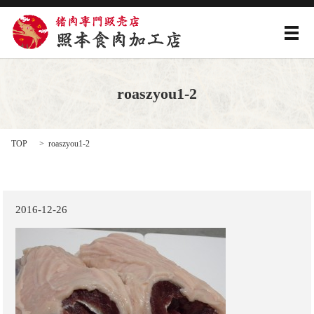
メ
roaszyou1-2
TOP
roaszyou1-2
2016-12-26