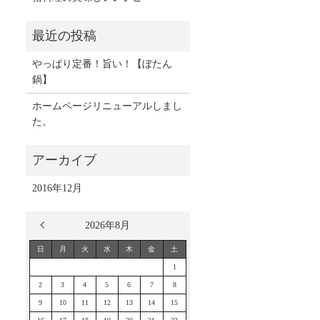
やっぱり定番！旨い！【ぼたん
鍋】
ホームページリニューアルしまし
た。
2016年12月
« 12月
2026年8月
日
月
火
水
木
金
土
1
2
3
4
5
6
7
8
9
10
11
12
13
14
15